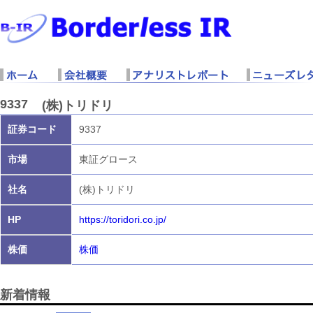
9337
(株)トリドリ
証券コード
9337
市場
東証グロース
社名
(株)トリドリ
HP
https://toridori.co.jp/
株価
株価
新着情報