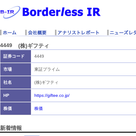
4449
(株)ギフティ
証券コード
4449
市場
東証プライム
社名
(株)ギフティ
HP
https://giftee.co.jp/
株価
株価
新着情報